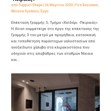
από
Support Shape
|
26 Μαρτίου 2020
|
Fire Resistant
,
Window Systems
,
Έργα
Επέκταση Γραμμής 3, Τμήμα «Χαϊδάρι -Πειραιάς»
Η ilicon συμμετείχε στο έργο της επέκτασης της
Γραμμής 3 του μετρό με προμήθεια, κατασκευή
και τοποθέτηση πυράντοχων υαλοστασίων από
ανοξείδωτο χάλυβα στα κλιμακοστάσια που
οδηγούν στις αποβάθρες των σταθμών Νίκαια
και...