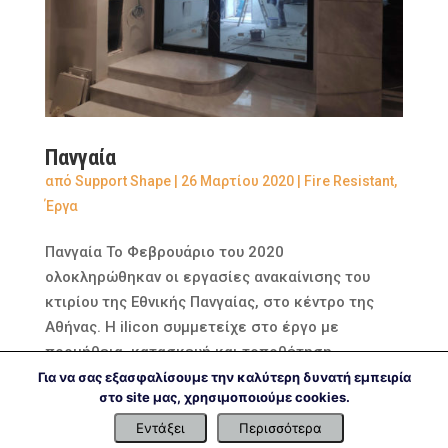
Πανγαία
από
Support Shape
|
26 Μαρτίου 2020
|
Fire Resistant
,
Έργα
Πανγαία Το Φεβρουάριο του 2020
ολοκληρώθηκαν οι εργασίες ανακαίνισης του
κτιρίου της Εθνικής Πανγαίας, στο κέντρο της
Αθήνας. Η ilicon συμμετείχε στο έργο με
προμήθεια, κατασκευή και τοποθέτηση
πυράντοχων υαλοστασίων και υαλόθυρας
Για να σας εξασφαλίσουμε την καλύτερη δυνατή εμπειρία
στο site μας, χρησιμοποιούμε cookies.
αλουμινίου. Προδιαγραφές: Τοποθεσία:...
Εντάξει
Περισσότερα