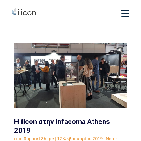
Η ilicon στην Infacoma Athens
2019
από
Support Shape
|
12 Φεβρουαρίου 2019
|
Νέα -