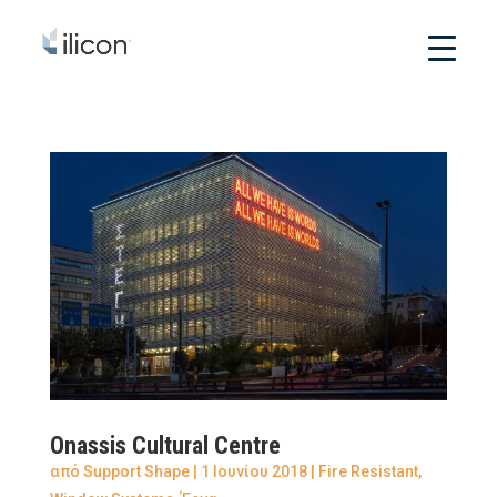
Onassis Cultural Centre
από
Support Shape
|
1 Ιουνίου 2018
|
Fire Resistant
,