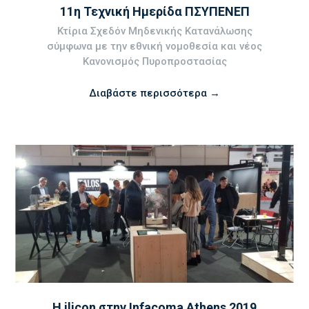
11η Τεχνική Ημερίδα ΠΣΥΠΕΝΕΠ
Κτίρια Σχεδόν Μηδενικής Κατανάλωσης
σύμφωνα με την εθνική νομοθεσία και νέος
Κανονισμός Πυροπροστασίας
Διαβάστε περισσότερα →
Η ilicon στην Infacoma Athens 2019