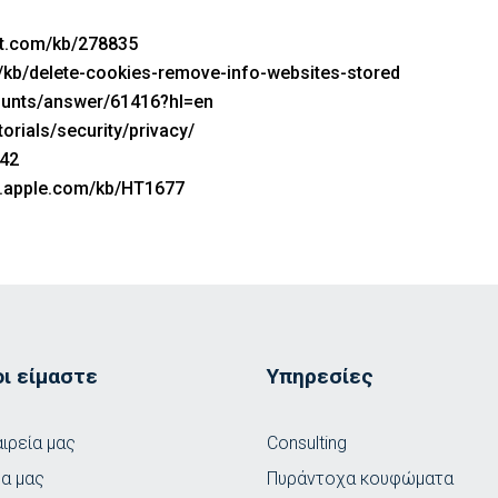
ft.com/kb/278835
S/kb/delete-cookies-remove-info-websites-stored
ounts/answer/61416?hl=en
orials/security/privacy/
042
rt.apple.com/kb/HT1677
οι είμαστε
Υπηρεσίες
αιρεία μας
Consulting
έα μας
Πυράντοχα κουφώματα