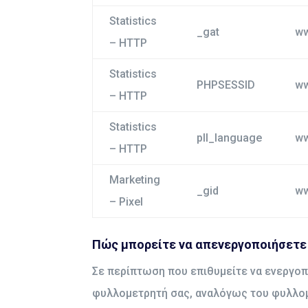
Statistics
_gat
ww
–
HTTP
Statistics
PHPSESSID
ww
–
HTTP
Statistics
pll_language
ww
–
HTTP
Marketing
_gid
ww
– Pixel
Πώς μπορείτε να απενεργοποιήσετε 
Σε περίπτωση που επιθυμείτε να ενεργοπ
φυλλομετρητή σας, αναλόγως του φυλλομε