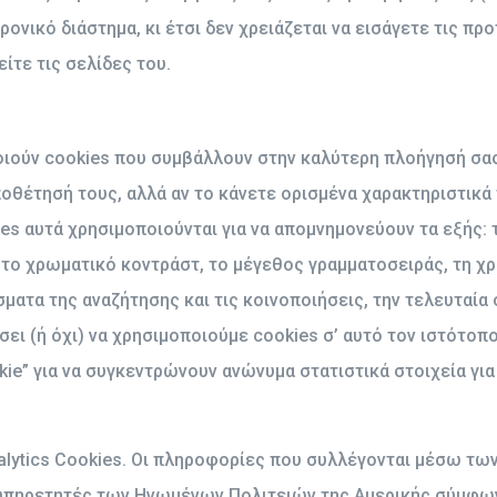
ρονικό διάστημα, κι έτσι δεν χρειάζεται να εισάγετε τις π
ίτε τις σελίδες του.
οιούν cookies που συμβάλλουν στην καλύτερη πλοήγησή σα
ποθέτησή τους, αλλά αν το κάνετε ορισμένα χαρακτηριστικά
es αυτά χρησιμοποιούνται για να απομνημονεύουν τα εξής: 
το χρωματικό κοντράστ, το μέγεθος γραμματοσειράς, τη χρ
ατα της αναζήτησης και τις κοινοποιήσεις, την τελευταία 
ει (ή όχι) να χρησιμοποιούμε cookies σ’ αυτό τον ιστότο
kie” για να συγκεντρώνουν ανώνυμα στατιστικά στοιχεία γι
alytics Cookies. Οι πληροφορίες που συλλέγονται μέσω των
ξυπηρετητές των Ηνωμένων Πολιτειών της Αμερικής σύμφωνα