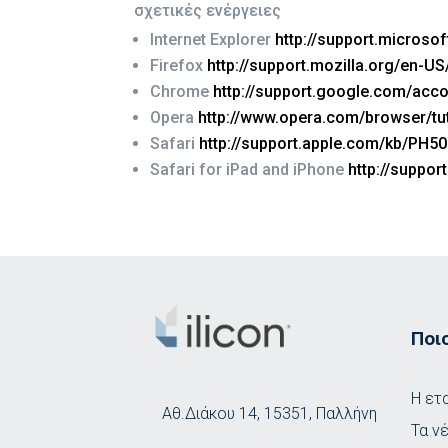
σχετικές ενέργειες
Internet Explorer
http://support.microso
Firefox
http://support.mozilla.org/en-U
Chrome
http://support.google.com/acc
Opera
http://www.opera.com/browser/tut
Safari
http://support.apple.com/kb/PH5
Safari for iPad and iPhone
http://suppo
Ποι
Η ετ
Αθ.Διάκου 14, 15351, Παλλήνη
Τα ν