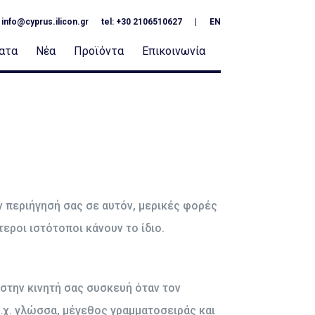
:
info@cyprus.ilicon.gr
tel: +30 2106510627
|
EN
ατα
Νέα
Προϊόντα
Επικοινωνία
ν περιήγησή σας σε αυτόν, μερικές φορές
εροι ιστότοποι κάνουν το ίδιο.
 στην κινητή σας συσκευή όταν τον
π.χ. γλώσσα, μέγεθος γραμματοσειράς και