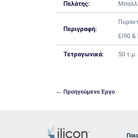
Πελάτης:
Μπαλλι
Πυράντ
Περιγραφή
:
ΕΙ90 & 
Τετραγωνικά:
50
τ.μ.
←
Προηγούμενο Έργο
Ποι