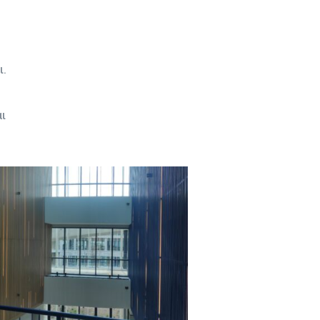
ι.
αι