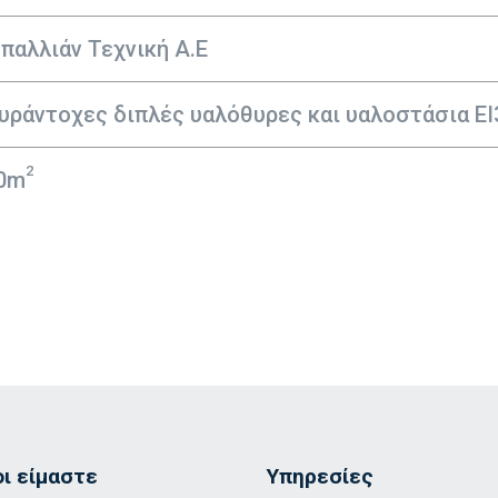
παλλιάν Τεχνική Α.Ε
υράντοχες διπλές υαλόθυρες και υαλοστάσια ΕΙ3
2
0m
οι είμαστε
Υπηρεσίες