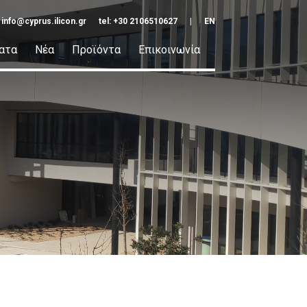
:
info@cyprus.ilicon.gr
tel: +30 2106510627
|
EN
ατα
Νέα
Προϊόντα
Επικοινωνία