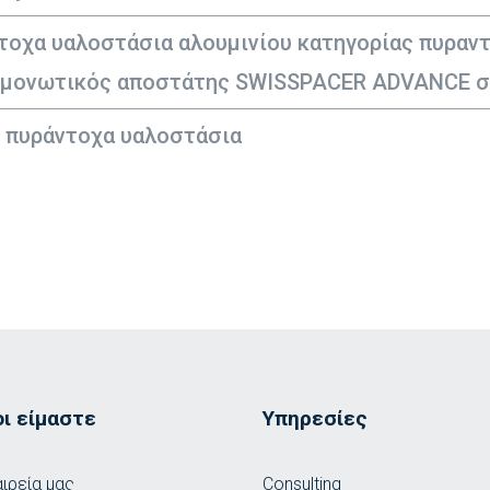
τοχα υαλοστάσια αλουμινίου κατηγορίας πυραντ
μονωτικός αποστάτης SWISSPACER ADVANCE σ
μ. πυράντοχα υαλοστάσια
οι είμαστε
Υπηρεσίες
αιρεία μας
Consulting