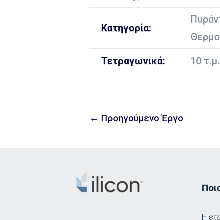
Πυράν
Κατηγορία:
Θερμο
Τετραγωνικά:
10 τ.
←
Προηγούμενο Έργο
Ποι
Η ετ